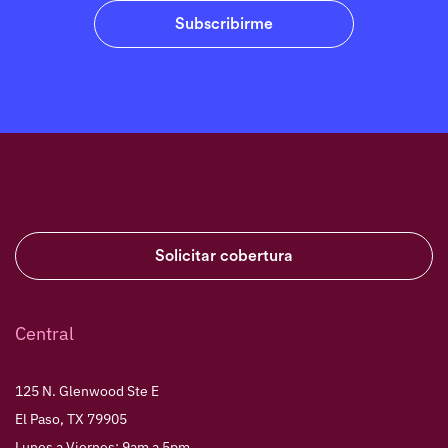
Solicitar cobertura
Central
125 N. Glenwood Ste E
El Paso, TX 79905
Lunes a Viernes: 9am a 5pm